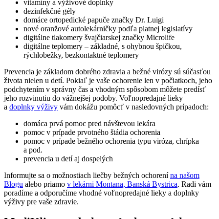
vitamíny a výživové doplnky
dezinfekčné gély
domáce ortopedické papuče značky Dr. Luigi
nové oranžové autolekárničky podľa platnej legislatívy
digitálne tlakomery švajčiarskej značky Microlife
digitálne teplomery – základné, s ohybnou špičkou,
rýchlobežky, bezkontaktné teplomery
Prevencia je základom dobrého zdravia a bežné virózy sú súčasťou
života nielen u detí. Pokiaľ je vaše ochorenie len v počiatkoch, jeho
podchytením v správny čas a vhodným spôsobom môžete predísť
jeho rozvinutiu do vážnejšej podoby. Voľnopredajné lieky
a
doplnky výživy
vám dokážu pomôcť v nasledovných prípadoch:
domáca prvá pomoc pred návštevou lekára
pomoc v prípade prvotného štádia ochorenia
pomoc v prípade bežného ochorenia typu viróza, chrípka
a pod.
prevencia u detí aj dospelých
Informujte sa o možnostiach liečby bežných ochorení
na našom
Blogu
alebo priamo
v lekárni Montana, Banská Bystrica
. Radi vám
poradíme a odporučíme vhodné voľnopredajné lieky a doplnky
výživy pre vaše zdravie.