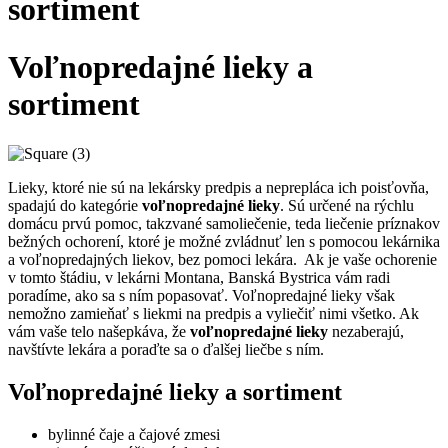
sortiment
Voľnopredajné lieky a
sortiment
Lieky, ktoré nie sú na lekársky predpis a neprepláca ich poisťovňa,
spadajú do kategórie
voľnopredajné lieky
. Sú určené na rýchlu
domácu prvú pomoc, takzvané samoliečenie, teda liečenie príznakov
bežných ochorení, ktoré je možné zvládnuť len s pomocou lekárnika
a voľnopredajných liekov, bez pomoci lekára. Ak je vaše ochorenie
v tomto štádiu, v lekárni Montana, Banská Bystrica vám radi
poradíme, ako sa s ním popasovať. Voľnopredajné lieky však
nemožno zamieňať s liekmi na predpis a vyliečiť nimi všetko. Ak
vám vaše telo našepkáva, že
voľnopredajné lieky
nezaberajú,
navštívte lekára a poraďte sa o ďalšej liečbe s ním.
Voľnopredajné lieky a sortiment
bylinné čaje a čajové zmesi