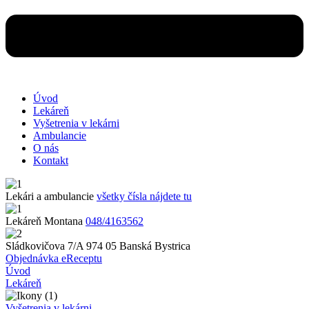
Úvod
Lekáreň
Vyšetrenia v lekárni
Ambulancie
O nás
Kontakt
Lekári a ambulancie
všetky čísla nájdete tu
Lekáreň Montana
048/4163562
Sládkovičova 7/A 974 05 Banská Bystrica
Objednávka eReceptu
Úvod
Lekáreň
Vyšetrenia v lekárni