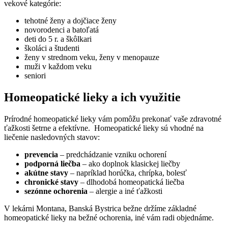
vekové kategórie:
tehotné ženy a dojčiace ženy
novorodenci a batoľatá
deti do 5 r. a škôlkari
školáci a študenti
ženy v strednom veku, ženy v menopauze
muži v každom veku
seniori
Homeopatické lieky a ich využitie
Prírodné homeopatické lieky vám pomôžu prekonať vaše zdravotné
ťažkosti šetrne a efektívne. Homeopatické lieky sú vhodné na
liečenie nasledovných stavov:
prevencia
– predchádzanie vzniku ochorení
podporná liečba
– ako doplnok klasickej liečby
akútne stavy
– napríklad horúčka, chrípka, bolesť
chronické stavy
– dlhodobá homeopatická liečba
sezónne ochorenia
– alergie a iné ťažkosti
V lekárni Montana, Banská Bystrica bežne držíme základné
homeopatické lieky na bežné ochorenia, iné vám radi objednáme.