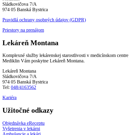
Sládkovičova 7/A
974 05 Banská Bystrica
Pravidlá ochrany osobných údajov (GDPR)
Priestory na prenájom
Lekáreň Montana
Komplexné služby lekárenskej starostlivosti v medicínskom centre
Mediklin Vám poskytne Lekáreň Montana.
Lekáreň Montana
Sládkovičova 7/A
974 05 Banská Bystrica
Tel:
048/4163562
Kariéra
Užitočné odkazy
Objednávka eReceptu
Vyšetrenia v lekárni
Ambulancie a lekári