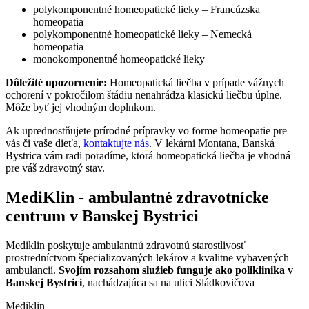
polykomponentné homeopatické lieky – Francúzska
homeopatia
polykomponentné homeopatické lieky – Nemecká
homeopatia
monokomponentné homeopatické lieky
Dôležité upozornenie:
Homeopatická liečba v prípade vážnych
ochorení v pokročilom štádiu nenahrádza klasickú liečbu úplne.
Môže byť jej vhodným doplnkom.
Ak uprednostňujete prírodné prípravky vo forme homeopatie pre
vás či vaše dieťa,
kontaktujte nás
. V lekárni Montana, Banská
Bystrica vám radi poradíme, ktorá homeopatická liečba je vhodná
pre váš zdravotný stav.
MediKlin - ambulantné zdravotnícke
centrum v Banskej Bystrici
Mediklin poskytuje ambulantnú zdravotnú starostlivosť
prostredníctvom špecializovaných lekárov a kvalitne vybavených
ambulancií.
Svojím rozsahom služieb funguje ako poliklinika v
Banskej Bystrici
, nachádzajúca sa na ulici Sládkovičova
Mediklin