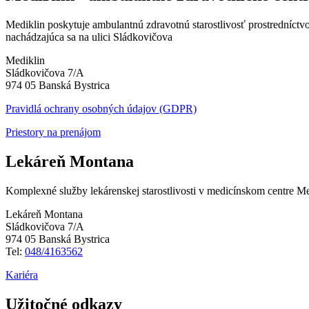
Mediklin poskytuje ambulantnú zdravotnú starostlivosť prostredníct
nachádzajúca sa na ulici Sládkovičova
Mediklin
Sládkovičova 7/A
974 05 Banská Bystrica
Pravidlá ochrany osobných údajov (GDPR)
Priestory na prenájom
Lekáreň Montana
Komplexné služby lekárenskej starostlivosti v medicínskom centre 
Lekáreň Montana
Sládkovičova 7/A
974 05 Banská Bystrica
Tel:
048/4163562
Kariéra
Užitočné odkazy