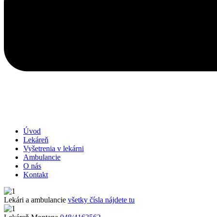
Úvod
Lekáreň
Vyšetrenia v lekárni
Ambulancie
O nás
Kontakt
Lekári a ambulancie
všetky čísla nájdete tu