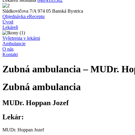
Lekáreň Montana
048/4163562
Sládkovičova 7/A 974 05 Banská Bystrica
Objednávka eReceptu
Úvod
Lekáreň
Vyšetrenia v lekárni
Ambulancie
O nás
Kontakt
Zubná ambulancia – MUDr. Hop
Zubná ambulancia
MUDr. Hoppan Jozef
Lekár
:
MUDr. Hoppan Jozef