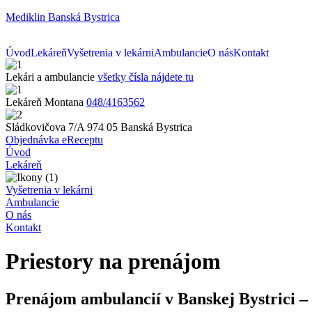
Mediklin Banská Bystrica
Úvod
Lekáreň
Vyšetrenia v lekárni
Ambulancie
O nás
Kontakt
Lekári a ambulancie
všetky čísla nájdete tu
Lekáreň Montana
048/4163562
Sládkovičova 7/A 974 05 Banská Bystrica
Objednávka eReceptu
Úvod
Lekáreň
Vyšetrenia v lekárni
Ambulancie
O nás
Kontakt
Priestory na prenájom
Prenájom ambulancií v Banskej Bystrici 