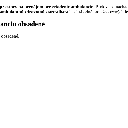
priestory na prenájom pre zriadenie ambulancie
. Budova sa nachád
ambulantnú zdravotnú starostlivosť
a sú vhodné pre všeobecných lek
lanciu obsadené
 obsadené.