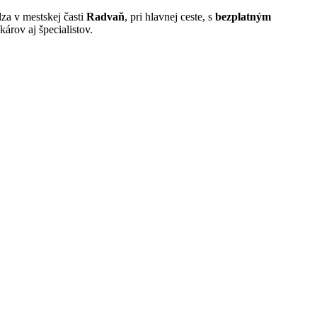
za v mestskej časti
Radvaň
, pri hlavnej ceste, s
bezplatným
árov aj špecialistov.